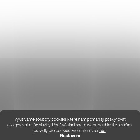
Don Lemme
O NÁS
HODNOCENÍ OBCHODU
KONTAKT
KDE JSME
Využíváme soubory cookies, které nám pomáhají poskytovat
a zlepšovat naše služby. Používáním tohoto webu souhlasíte s našimi
pravidly pro cookies.
Více informací
zde
.
Vytvořil Shoptet Premium
Nastavení