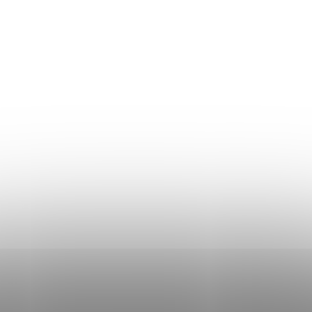
OBCHODNÍ PODMÍNKY
REKLAMAČNÍ ŘÁD
OCHRANA OSOBNÍCH ÚDAJŮ
Don Lemme
O NÁS
HODNOCENÍ OBCHODU
KONTAKT