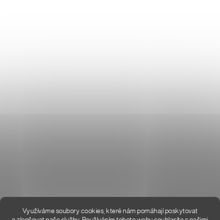
Don Lemme
O NÁS
HODNOCENÍ OBCHODU
KONTAKT
KDE JSME
Využíváme soubory cookies, které nám pomáhají poskytovat
a zlepšovat naše služby. Používáním tohoto webu souhlasíte s našimi