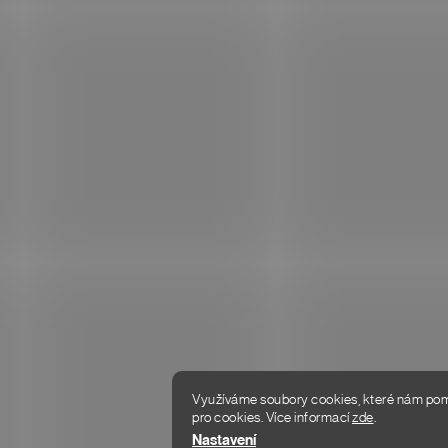
+420 216 216 199
PRŮVODCE 
Po–Pá: 8:00–18:00
VRÁCENÍ Z
info@donlemme.cz
Odpovídáme do 24 hodin
DOPRAVA A
OBCHODNÍ
REKLAMAČN
OCHRANA O
Využíváme soubory cookies, které nám pomáh
pro cookies.
Více informací
zde
.
Copyright 2026
DON LEMME
. Všechna práva vyhrazena.
Nastavení