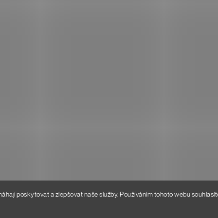
VELIKOSTMI
O NÁS
BOŽÍ
HODNOCENÍ OBCHODU
 PLATBA
KONTAKT
 PODMÍNKY
Í ŘÁD
SOBNÍCH ÚDAJŮ
ají poskytovat a zlepšovat naše služby. Používáním tohoto webu souhlasíte