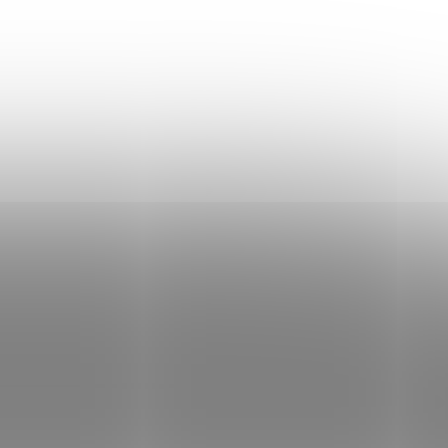
Focena velikost L
Jakub měří 187cm a váží 83kg
Materiál: 100% bavlna
KDE JSME