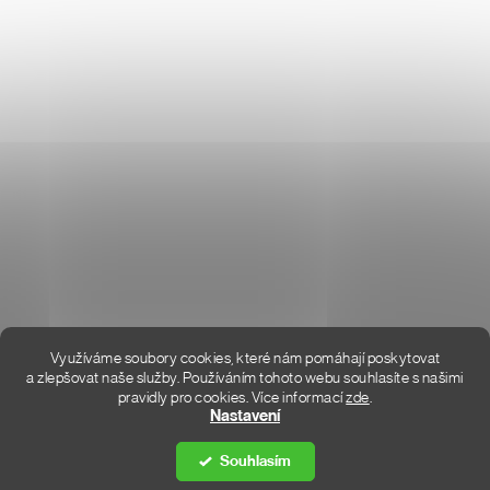
Don Lemme
O NÁS
HODNOCENÍ OBCHODU
KONTAKT
KDE JSME
Využíváme soubory cookies, které nám pomáhají poskytovat
a zlepšovat naše služby. Používáním tohoto webu souhlasíte s našimi
pravidly pro cookies.
Více informací
zde
.
Vytvořil Shoptet Premium
Nastavení
Souhlasím
Copyright 2026
DON LEMME
. Všechna práva vyhrazena.