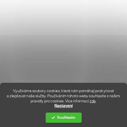
O NÁS
HODNOCENÍ OBCHODU
KONTAKT
KDE JSME
Využíváme soubory cookies, které nám pomáhají poskytovat
a zlepšovat naše služby. Používáním tohoto webu souhlasíte s našimi
pravidly pro cookies.
Více informací
zde
.
Vytvořil Shoptet Premium
Nastavení
Souhlasím
Copyright 2026
DON LEMME
. Všechna práva vyhrazena.