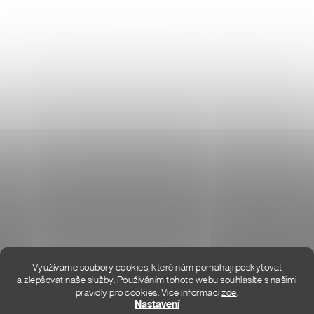
Don Lemme
O NÁS
HODNOCENÍ OBCHODU
KONTAKT
KDE JSME
Využíváme soubory cookies, které nám pomáhají poskytovat
a zlepšovat naše služby. Používáním tohoto webu souhlasíte s našimi
pravidly pro cookies.
Více informací
zde
.
Vytvořil Shoptet Premium
Nastavení