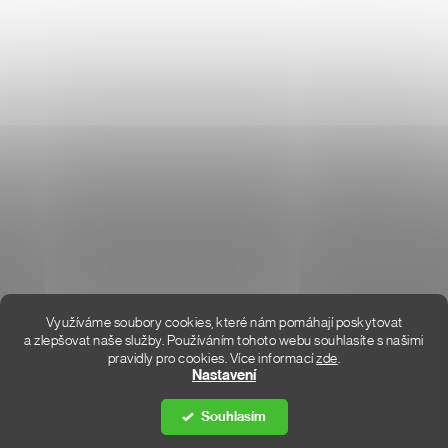
O NÁS
HODNOCENÍ OBCHODU
KONTAKT
KDE JSME
Využíváme soubory cookies, které nám pomáhají poskytovat
a zlepšovat naše služby. Používáním tohoto webu souhlasíte s našimi
pravidly pro cookies.
Více informací
zde
.
Vytvořil Shoptet Premium
Nastavení
Souhlasím
Copyright 2026
DON LEMME
. Všechna práva vyhrazena.