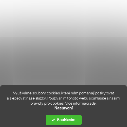
Don Lemme
O NÁS
HODNOCENÍ OBCHODU
KONTAKT
KDE JSME
Využíváme soubory cookies, které nám pomáhají poskytovat
a zlepšovat naše služby. Používáním tohoto webu souhlasíte s našimi
pravidly pro cookies.
Více informací
zde
.
Vytvořil Shoptet Premium
Nastavení
Souhlasím
Copyright 2026
DON LEMME
. Všechna práva vyhrazena.