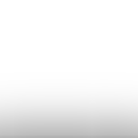
VRÁCENÍ ZBOŽÍ
DOPRAVA A PLATBA
OBCHODNÍ PODMÍNKY
REKLAMAČNÍ ŘÁD
OCHRANA OSOBNÍCH ÚDAJŮ
Don Lemme
O NÁS
HODNOCENÍ OBCHODU
KONTAKT