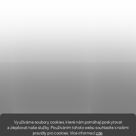
Don Lemme
O NÁS
HODNOCENÍ OBCHODU
KONTAKT
KDE JSME
Využíváme soubory cookies, které nám pomáhají poskytovat
a zlepšovat naše služby. Používáním tohoto webu souhlasíte s našimi
pravidly pro cookies.
Více informací
zde
.