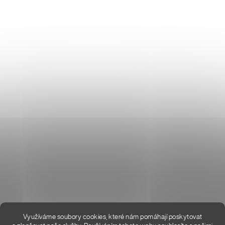
Don Lemme
O NÁS
HODNOCENÍ OBCHODU
KONTAKT
KDE JSME
Využíváme soubory cookies, které nám pomáhají poskytovat