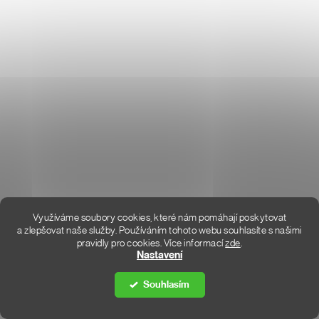
O NÁS
HODNOCENÍ OBCHODU
KONTAKT
KDE JSME
Využíváme soubory cookies, které nám pomáhají poskytovat
a zlepšovat naše služby. Používáním tohoto webu souhlasíte s našimi
pravidly pro cookies.
Více informací
zde
.
Vytvořil Shoptet Premium
Nastavení
Souhlasím
Copyright 2026
DON LEMME
. Všechna práva vyhrazena.