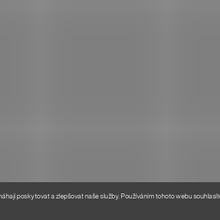
VELIKOSTMI
O NÁS
BOŽÍ
HODNOCENÍ OBCHODU
 PLATBA
KONTAKT
 PODMÍNKY
Í ŘÁD
SOBNÍCH ÚDAJŮ
ají poskytovat a zlepšovat naše služby. Používáním tohoto webu souhlasíte