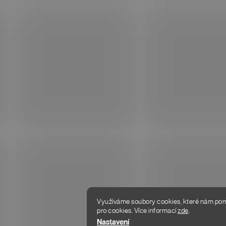
+420 216 216 199
PRŮVODCE 
Po–Pá: 8:00–18:00
VRÁCENÍ Z
info@donlemme.cz
Odpovídáme do 24 hodin
DOPRAVA A
OBCHODNÍ
REKLAMAČN
OCHRANA O
Využíváme soubory cookies, které nám pomáh
pro cookies.
Více informací
zde
.
Copyright 2026
DON LEMME
. Všechna práva vyhrazena.
Nastavení