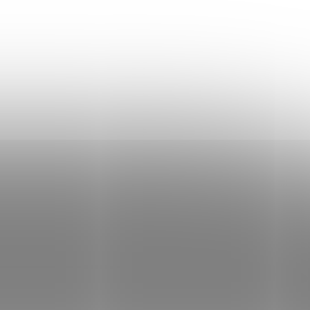
Focena velikost 34
Jasmine měří 163cm
Materiál: 100% bavlna
KDE JSME