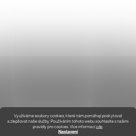
Don Lemme
O NÁS
HODNOCENÍ OBCHODU
KONTAKT
KDE JSME
Využíváme soubory cookies, které nám pomáhají poskytovat
a zlepšovat naše služby. Používáním tohoto webu souhlasíte s našimi
pravidly pro cookies.
Více informací
zde
.
Vytvořil Shoptet Premium
Nastavení