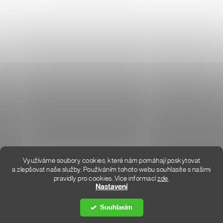
O NÁS
HODNOCENÍ OBCHODU
KONTAKT
KDE JSME
Využíváme soubory cookies, které nám pomáhají poskytovat
a zlepšovat naše služby. Používáním tohoto webu souhlasíte s našimi
pravidly pro cookies.
Více informací
zde
.
Vytvořil Shoptet Premium
Nastavení
Souhlasím
Copyright 2026
DON LEMME
. Všechna práva vyhrazena.