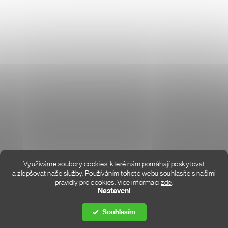
O NÁS
HODNOCENÍ OBCHODU
KONTAKT
KDE JSME
Využíváme soubory cookies, které nám pomáhají poskytovat
a zlepšovat naše služby. Používáním tohoto webu souhlasíte s našimi
pravidly pro cookies.
Více informací
zde
.
Vytvořil Shoptet Premium
Nastavení
Souhlasím
Copyright 2026
DON LEMME
. Všechna práva vyhrazena.